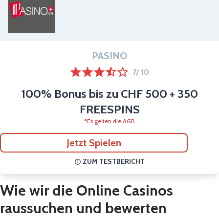
PASINO
7/ 10
100% Bonus bis zu CHF 500 + 350
FREESPINS
*Es gelten die AGB
Jetzt Spielen
ZUM TESTBERICHT
Wie wir die Online Casinos
raussuchen und bewerten