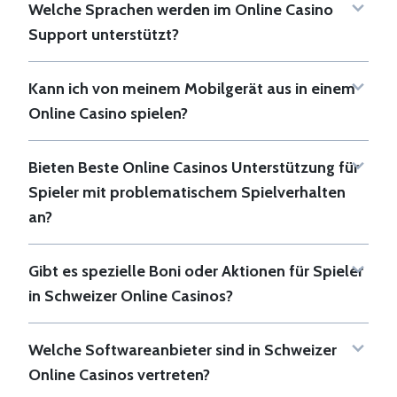
Welche Sprachen werden im Online Casino
Support unterstützt?
Kann ich von meinem Mobilgerät aus in einem
Online Casino spielen?
Bieten Beste Online Casinos Unterstützung für
Spieler mit problematischem Spielverhalten
an?
Gibt es spezielle Boni oder Aktionen für Spieler
in Schweizer Online Casinos?
Welche Softwareanbieter sind in Schweizer
Online Casinos vertreten?