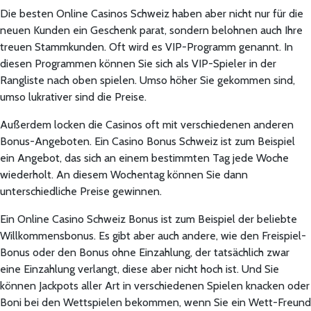
Die besten Online Casinos Schweiz haben aber nicht nur für die
neuen Kunden ein Geschenk parat, sondern belohnen auch Ihre
treuen Stammkunden. Oft wird es VIP-Programm genannt. In
diesen Programmen können Sie sich als VIP-Spieler in der
Rangliste nach oben spielen. Umso höher Sie gekommen sind,
umso lukrativer sind die Preise.
Außerdem locken die Casinos oft mit verschiedenen anderen
Bonus-Angeboten. Ein Casino Bonus Schweiz ist zum Beispiel
ein Angebot, das sich an einem bestimmten Tag jede Woche
wiederholt. An diesem Wochentag können Sie dann
unterschiedliche Preise gewinnen.
Ein Online Casino Schweiz Bonus ist zum Beispiel der beliebte
Willkommensbonus. Es gibt aber auch andere, wie den Freispiel-
Bonus oder den Bonus ohne Einzahlung, der tatsächlich zwar
eine Einzahlung verlangt, diese aber nicht hoch ist. Und Sie
können Jackpots aller Art in verschiedenen Spielen knacken oder
Boni bei den Wettspielen bekommen, wenn Sie ein Wett-Freund