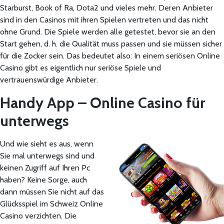
Starburst, Book of Ra, Dota2 und vieles mehr. Deren Anbieter
sind in den Casinos mit ihren Spielen vertreten und das nicht
ohne Grund. Die Spiele werden alle getestet, bevor sie an den
Start gehen, d. h. die Qualität muss passen und sie müssen sicher
für die Zocker sein. Das bedeutet also: In einem seriösen Online
Casino gibt es eigentlich nur seriöse Spiele und
vertrauenswürdige Anbieter.
Handy App – Online Casino für
unterwegs
Und wie sieht es aus, wenn
Sie mal unterwegs sind und
keinen Zugriff auf Ihren Pc
haben? Keine Sorge, auch
dann müssen Sie nicht auf das
Glücksspiel im Schweiz Online
Casino verzichten. Die