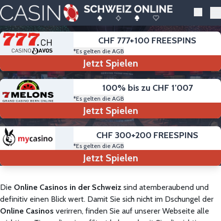
Skip to navigation
Skip to content
Casino Schweiz Оnline – Rangliste
Casino Schweiz Online
Search
Pr
CHF 777+100 FREESPINS
*Es gelten die AGB
Jetzt Spielen
100% bis zu CHF 1’007
*Es gelten die AGB
Jetzt Spielen
CHF 300+200 FREESPINS
*Es gelten die AGB
Jetzt Spielen
Die
Online Casinos in der Schweiz
sind atemberaubend und
definitiv einen Blick wert. Damit Sie sich nicht im Dschungel der
Online Casinos
verirren, finden Sie auf unserer Webseite alle