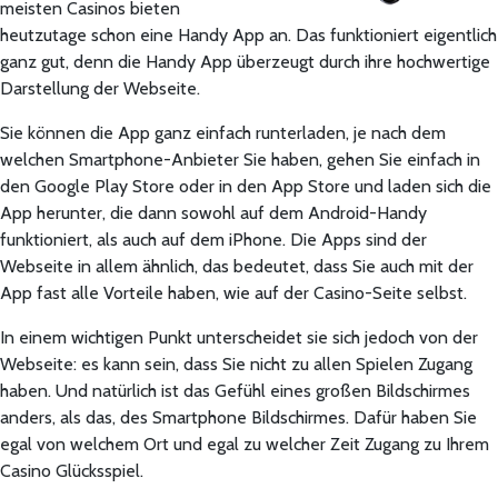
meisten Casinos bieten
heutzutage schon eine Handy App an. Das funktioniert eigentlich
ganz gut, denn die Handy App überzeugt durch ihre hochwertige
Darstellung der Webseite.
Sie können die App ganz einfach runterladen, je nach dem
welchen Smartphone-Anbieter Sie haben, gehen Sie einfach in
den Google Play Store oder in den App Store und laden sich die
App herunter, die dann sowohl auf dem Android-Handy
funktioniert, als auch auf dem iPhone. Die Apps sind der
Webseite in allem ähnlich, das bedeutet, dass Sie auch mit der
App fast alle Vorteile haben, wie auf der Casino-Seite selbst.
In einem wichtigen Punkt unterscheidet sie sich jedoch von der
Webseite: es kann sein, dass Sie nicht zu allen Spielen Zugang
haben. Und natürlich ist das Gefühl eines großen Bildschirmes
anders, als das, des Smartphone Bildschirmes. Dafür haben Sie
egal von welchem Ort und egal zu welcher Zeit Zugang zu Ihrem
Casino Glücksspiel.