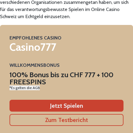
verschiedenen Organisationen zusammengetan haben, um sich
für das verantwortungsbewusste Spielen im Online Casino
Schweiz um Echtgeld einzusetzen.
EMPFOHLENES CASINO
Casino777
WILLKOMMENSBONUS
100% Bonus bis zu CHF 777 + 100
FREESPINS
*Es gelten die AGB
Jetzt Spielen
Zum Testbericht