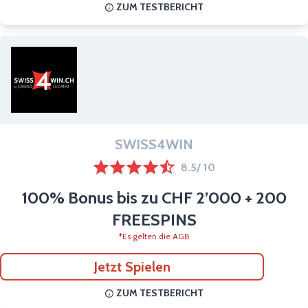
ZUM TESTBERICHT
SWISS4WIN
8.5/ 10
100% Bonus bis zu CHF 2’000 + 200
FREESPINS
*Es gelten die AGB
Jetzt Spielen
ZUM TESTBERICHT