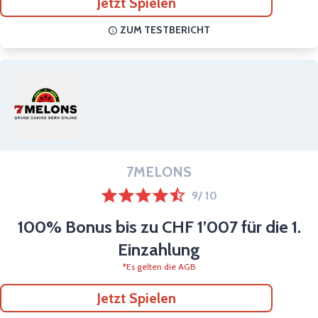
Jetzt Spielen
ZUM TESTBERICHT
7MELONS
9/ 10
100% Bonus bis zu CHF 1’007 für die 1.
Einzahlung
*Es gelten die AGB
Jetzt Spielen