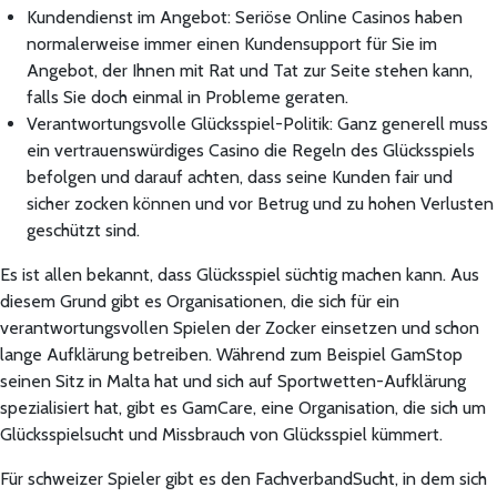
Kundendienst im Angebot: Seriöse Online Casinos haben
normalerweise immer einen Kundensupport für Sie im
Angebot, der Ihnen mit Rat und Tat zur Seite stehen kann,
falls Sie doch einmal in Probleme geraten.
Verantwortungsvolle Glücksspiel-Politik: Ganz generell muss
ein vertrauenswürdiges Casino die Regeln des Glücksspiels
befolgen und darauf achten, dass seine Kunden fair und
sicher zocken können und vor Betrug und zu hohen Verlusten
geschützt sind.
Es ist allen bekannt, dass Glücksspiel süchtig machen kann. Aus
diesem Grund gibt es Organisationen, die sich für ein
verantwortungsvollen Spielen der Zocker einsetzen und schon
lange Aufklärung betreiben. Während zum Beispiel GamStop
seinen Sitz in Malta hat und sich auf Sportwetten-Aufklärung
spezialisiert hat, gibt es GamCare, eine Organisation, die sich um
Glücksspielsucht und Missbrauch von Glücksspiel kümmert.
Für schweizer Spieler gibt es den FachverbandSucht, in dem sich