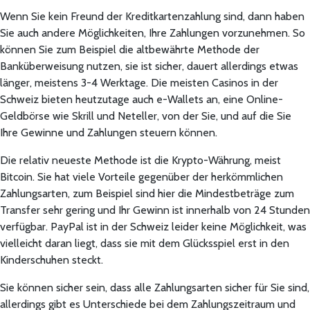
Wenn Sie kein Freund der Kreditkartenzahlung sind, dann haben
Sie auch andere Möglichkeiten, Ihre Zahlungen vorzunehmen. So
können Sie zum Beispiel die altbewährte Methode der
Banküberweisung nutzen, sie ist sicher, dauert allerdings etwas
länger, meistens 3-4 Werktage. Die meisten Casinos in der
Schweiz bieten heutzutage auch e-Wallets an, eine Online-
Geldbörse wie Skrill und Neteller, von der Sie, und auf die Sie
Ihre Gewinne und Zahlungen steuern können.
Die relativ neueste Methode ist die Krypto-Währung, meist
Bitcoin. Sie hat viele Vorteile gegenüber der herkömmlichen
Zahlungsarten, zum Beispiel sind hier die Mindestbeträge zum
Transfer sehr gering und Ihr Gewinn ist innerhalb von 24 Stunden
verfügbar. PayPal ist in der Schweiz leider keine Möglichkeit, was
vielleicht daran liegt, dass sie mit dem Glücksspiel erst in den
Kinderschuhen steckt.
Sie können sicher sein, dass alle Zahlungsarten sicher für Sie sind,
allerdings gibt es Unterschiede bei dem Zahlungszeitraum und