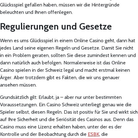
Glücksspiel gefallen haben, müssen wir die Hintergründe
beleuchten und Ihnen offenlegen.
Regulierungen und Gesetze
Wenn es ums Glücksspiel in einem Online Casino geht, dann hat
jedes Land seine eigenen Regeln und Gesetze. Damit Sie nicht
in ein Problem geraten, sollten Sie diese zumindest kennen und
dann natürlich auch befolgen. Normalerweise ist das Online
Casino spielen in der Schweiz legal und macht erstmal keinen
Ärger. Aber trotzdem gibt es Fakten, die wir uns genauer
ansehen müssen.
Grundsätzlich gilt: Erlaubt, ja – aber nur unter bestimmten
Voraussetzungen. Ein Casino Schweiz unterliegt genau wie die
Spieler selbst, diesen Regeln. Das ist positiv für Sie und wirkt sich
auf Ihre Sicherheit und die Seriösität des Casinos aus. Denn das
Casino muss eine Lizenz erhalten haben, unter der es der
Kontrolle und der Beobachtung durch die
ESBK
, die