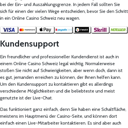
bei der Ein- und Auszahlungsgrenze. In jedem Fall sollten Sie
sich für einen der vielen Wege entscheiden, bevor Sie den Schritt
in ein Online Casino Schweiz neu wagen.
Kundensupport
Ein freundlicher und professioneller Kundendienst ist auch in
einem Online Casino Schweiz legal wichtig. Normalerweise
stoßen Sie nicht auf Schwierigkeiten, aber wenn doch, dann ist
es gut, jemanden erreichen zu können, der Ihnen helfen kann.
Um den Kundensupport zu kontaktieren gibt es allerdings
verschiedene Möglichkeiten und die beliebteste und meist
genutzte ist der Live-Chat.
Das funktioniert ganz einfach, denn Sie haben eine Schaltfläche,
meistens im Hauptmenü der Casino-Seite, und können dort
einfach einen Live-Mitarbeiter kontaktieren. Es sind aber auch