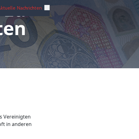
 zu
ktuelle Nachrichten
Search
ten
es Vereinigten
ft in anderen