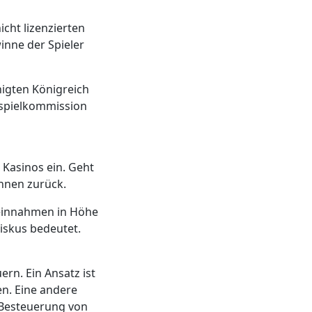
cht lizenzierten
inne der Spieler
nigten Königreich
ksspielkommission
 Kasinos ein. Geht
innen zurück.
reinnahmen in Höhe
Fiskus bedeutet.
ern. Ein Ansatz ist
n. Eine andere
 Besteuerung von