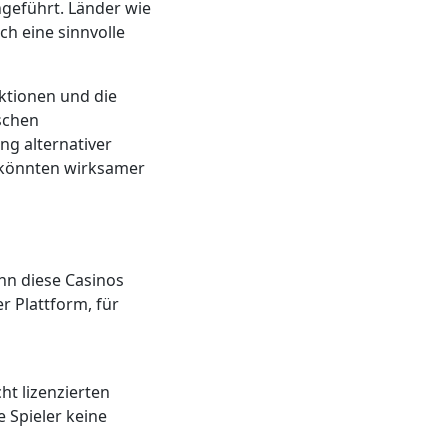
ngeführt. Länder wie
h eine sinnvolle
ktionen und die
schen
ng alternativer
 könnten wirksamer
nn diese Casinos
r Plattform, für
ht lizenzierten
 Spieler keine