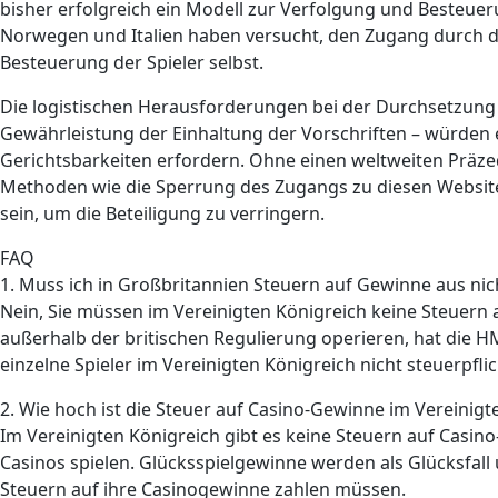
bisher erfolgreich ein Modell zur Verfolgung und Besteue
Norwegen und Italien haben versucht, den Zugang durch di
Besteuerung der Spieler selbst.
Die logistischen Herausforderungen bei der Durchsetzung 
Gewährleistung der Einhaltung der Vorschriften – würde
Gerichtsbarkeiten erfordern. Ohne einen weltweiten Präzed
Methoden wie die Sperrung des Zugangs zu diesen Website
sein, um die Beteiligung zu verringern.
FAQ
1. Muss ich in Großbritannien Steuern auf Gewinne aus nich
Nein, Sie müssen im Vereinigten Königreich keine Steuern 
außerhalb der britischen Regulierung operieren, hat die H
einzelne Spieler im Vereinigten Königreich nicht steuerpflic
2. Wie hoch ist die Steuer auf Casino-Gewinne im Vereinigt
Im Vereinigten Königreich gibt es keine Steuern auf Casino
Casinos spielen. Glücksspielgewinne werden als Glücksfall 
Steuern auf ihre Casinogewinne zahlen müssen.