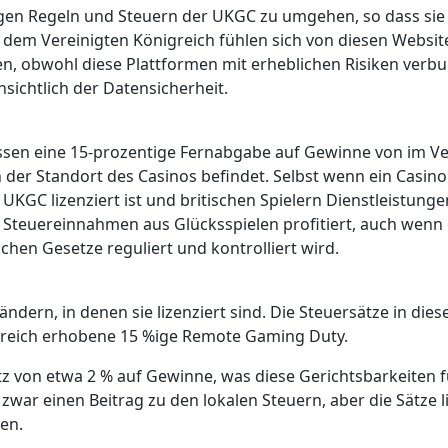
engen Regeln und Steuern der UKGC zu umgehen, so dass sie 
 dem Vereinigten Königreich fühlen sich von diesen Websit
 obwohl diese Plattformen mit erheblichen Risiken verbu
sichtlich der Datensicherheit.
ssen eine 15-prozentige Fernabgabe auf Gewinne von im Ve
der Standort des Casinos befindet. Selbst wenn ein Casino 
r UKGC lizenziert ist und britischen Spielern Dienstleistung
en Steuereinnahmen aus Glücksspielen profitiert, auch wen
chen Gesetze reguliert und kontrolliert wird.
ändern, in denen sie lizenziert sind. Die Steuersätze in die
nigreich erhobene 15 %ige Remote Gaming Duty.
tz von etwa 2 % auf Gewinne, was diese Gerichtsbarkeiten fü
 zwar einen Beitrag zu den lokalen Steuern, aber die Sätze l
en.