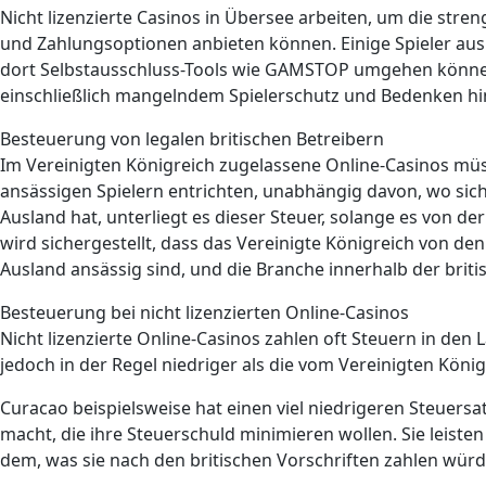
Nicht lizenzierte Casinos in Übersee arbeiten, um die str
und Zahlungsoptionen anbieten können. Einige Spieler aus
dort Selbstausschluss-Tools wie GAMSTOP umgehen können,
einschließlich mangelndem Spielerschutz und Bedenken hin
Besteuerung von legalen britischen Betreibern
Im Vereinigten Königreich zugelassene Online-Casinos mü
ansässigen Spielern entrichten, unabhängig davon, wo sich 
Ausland hat, unterliegt es dieser Steuer, solange es von de
wird sichergestellt, dass das Vereinigte Königreich von d
Ausland ansässig sind, und die Branche innerhalb der britis
Besteuerung bei nicht lizenzierten Online-Casinos
Nicht lizenzierte Online-Casinos zahlen oft Steuern in den L
jedoch in der Regel niedriger als die vom Vereinigten Kö
Curacao beispielsweise hat einen viel niedrigeren Steuersa
macht, die ihre Steuerschuld minimieren wollen. Sie leisten
dem, was sie nach den britischen Vorschriften zahlen würd