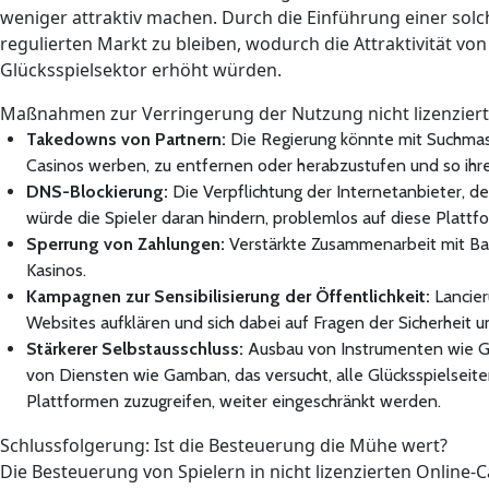
weniger attraktiv machen. Durch die Einführung einer solc
regulierten Markt zu bleiben, wodurch die Attraktivität vo
Glücksspielsektor erhöht würden.
Maßnahmen zur Verringerung der Nutzung nicht lizenzierte
Takedowns von Partnern:
Die Regierung könnte mit Suchmasc
Casinos werben, zu entfernen oder herabzustufen und so ihre Si
DNS-Blockierung:
Die Verpflichtung der Internetanbieter, de
würde die Spieler daran hindern, problemlos auf diese Plattf
Sperrung von Zahlungen:
Verstärkte Zusammenarbeit mit Ban
Kasinos.
Kampagnen zur Sensibilisierung der Öffentlichkeit:
Lancier
Websites aufklären und sich dabei auf Fragen der Sicherheit 
Stärkerer Selbstausschluss:
Ausbau von Instrumenten wie GA
von Diensten wie Gamban, das versucht, alle Glücksspielseiten
Plattformen zuzugreifen, weiter eingeschränkt werden.
Schlussfolgerung: Ist die Besteuerung die Mühe wert?
Die Besteuerung von Spielern in nicht lizenzierten Online