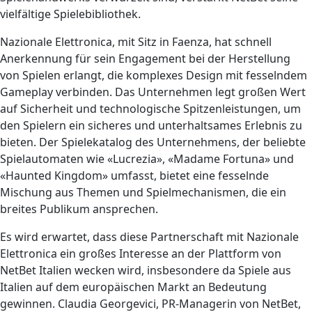
vielfältige Spielebibliothek.
Nazionale Elettronica, mit Sitz in Faenza, hat schnell
Anerkennung für sein Engagement bei der Herstellung
von Spielen erlangt, die komplexes Design mit fesselndem
Gameplay verbinden. Das Unternehmen legt großen Wert
auf Sicherheit und technologische Spitzenleistungen, um
den Spielern ein sicheres und unterhaltsames Erlebnis zu
bieten. Der Spielekatalog des Unternehmens, der beliebte
Spielautomaten wie «Lucrezia», «Madame Fortuna» und
«Haunted Kingdom» umfasst, bietet eine fesselnde
Mischung aus Themen und Spielmechanismen, die ein
breites Publikum ansprechen.
Es wird erwartet, dass diese Partnerschaft mit Nazionale
Elettronica ein großes Interesse an der Plattform von
NetBet Italien wecken wird, insbesondere da Spiele aus
Italien auf dem europäischen Markt an Bedeutung
gewinnen. Claudia Georgevici, PR-Managerin von NetBet,