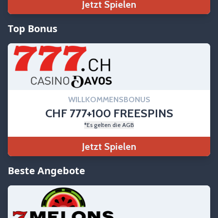
Jetzt Spielen
Top Bonus
WILLKOMMENSBONUS
CHF 777+100 FREESPINS
*Es gelten die AGB
Jetzt Spielen
Beste Angebote