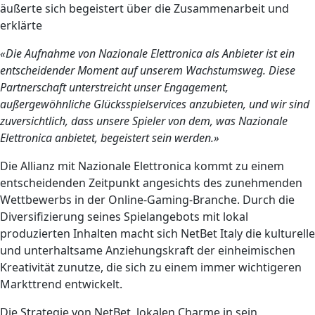
äußerte sich begeistert über die Zusammenarbeit und
erklärte
«Die Aufnahme von Nazionale Elettronica als Anbieter ist ein
entscheidender Moment auf unserem Wachstumsweg. Diese
Partnerschaft unterstreicht unser Engagement,
außergewöhnliche Glücksspielservices anzubieten, und wir sind
zuversichtlich, dass unsere Spieler von dem, was Nazionale
Elettronica anbietet, begeistert sein werden.»
Die Allianz mit Nazionale Elettronica kommt zu einem
entscheidenden Zeitpunkt angesichts des zunehmenden
Wettbewerbs in der Online-Gaming-Branche. Durch die
Diversifizierung seines Spielangebots mit lokal
produzierten Inhalten macht sich NetBet Italy die kulturelle
und unterhaltsame Anziehungskraft der einheimischen
Kreativität zunutze, die sich zu einem immer wichtigeren
Markttrend entwickelt.
Die Strategie von NetBet, lokalen Charme in sein