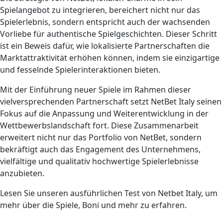
Spielangebot zu integrieren, bereichert nicht nur das
Spielerlebnis, sondern entspricht auch der wachsenden
Vorliebe für authentische Spielgeschichten. Dieser Schritt
ist ein Beweis dafür, wie lokalisierte Partnerschaften die
Marktattraktivität erhöhen können, indem sie einzigartige
und fesselnde Spielerinteraktionen bieten.
Mit der Einführung neuer Spiele im Rahmen dieser
vielversprechenden Partnerschaft setzt NetBet Italy seinen
Fokus auf die Anpassung und Weiterentwicklung in der
Wettbewerbslandschaft fort. Diese Zusammenarbeit
erweitert nicht nur das Portfolio von NetBet, sondern
bekräftigt auch das Engagement des Unternehmens,
vielfältige und qualitativ hochwertige Spielerlebnisse
anzubieten.
Lesen Sie unseren ausführlichen Test von Netbet Italy, um
mehr über die Spiele, Boni und mehr zu erfahren.