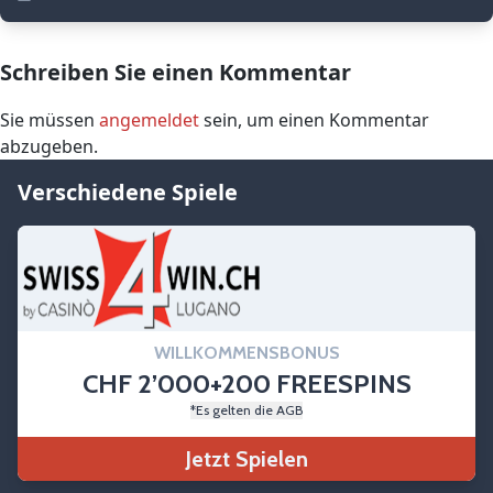
Schreiben Sie einen Kommentar
Sie müssen
angemeldet
sein, um einen Kommentar
abzugeben.
Verschiedene Spiele
WILLKOMMENSBONUS
CHF 2’000+200 FREESPINS
*Es gelten die AGB
Jetzt Spielen