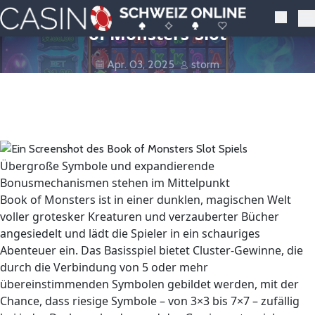
Pragmatic Play lanciert neuen Book
Skip to navigation
Skip to content
Casino Schweiz Online
Search
Pri
of Monsters-Slot
Apr. 03, 2025
storm
Übergroße Symbole und expandierende
Bonusmechanismen stehen im Mittelpunkt
Book of Monsters ist in einer dunklen, magischen Welt
voller grotesker Kreaturen und verzauberter Bücher
angesiedelt und lädt die Spieler in ein schauriges
Abenteuer ein. Das Basisspiel bietet Cluster-Gewinne, die
durch die Verbindung von 5 oder mehr
übereinstimmenden Symbolen gebildet werden, mit der
Chance, dass riesige Symbole – von 3×3 bis 7×7 – zufällig