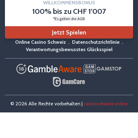
WILLKOMMENSBONUS
100% bis zu CHF 1’007
*Es gelten die AGB
Jetzt Spielen
Online Casino Schweiz
Datenschutzrichtlinie
Verantwortungsbewusstes Glücksspiel
© 2026 Alle Rechte vorbehalten |
casinoschweiz.online